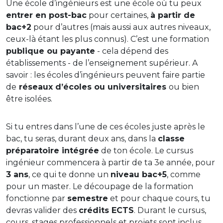
Une école d’ingénieurs est une école où tu peux
entrer en post-bac
pour certaines,
à partir de
bac+2
pour d’autres (mais aussi aux autres niveaux,
ceux-là étant les plus connus). C’est une formation
publique ou payante
- cela dépend des
établissements - de l’enseignement supérieur. A
savoir : les écoles d’ingénieurs peuvent faire partie
de
réseaux d’écoles ou universitaires
ou bien
être isolées.
Si tu entres dans l’une de ces écoles juste après le
bac, tu seras, durant deux ans, dans la
classe
préparatoire intégrée
de ton école. Le cursus
ingénieur commencera à partir de ta 3e année, pour
3 ans
, ce qui te donne un
niveau bac+5
, comme
pour un master. Le découpage de la formation
fonctionne par
semestre
et pour chaque cours, tu
devras valider des
crédits ECTS
. Durant le cursus,
cours, stages professionnels et projets sont inclus.