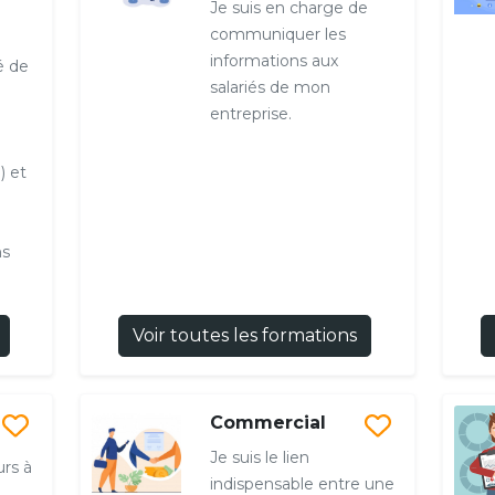
Je suis en charge de
communiquer les
informations aux
é de
salariés de mon
entreprise.
) et
ns
Voir toutes les formations
Commercial
Je suis le lien
urs à
indispensable entre une