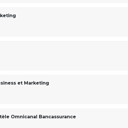
rketing
usiness et Marketing
entèle Omnicanal Bancassurance