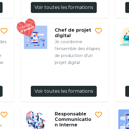
Voir toutes les formations
Chef de projet
digital
 des
Je coordonne
l’ensemble des étapes
e
de production d’un
ue
projet digital
Voir toutes les formations
Responsable
Communicatio
n Interne
r