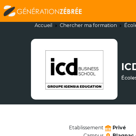
Accueil
Chercher ma formation
Écol
IC
École
Etablissement
Privé
Campus
Blagnac •