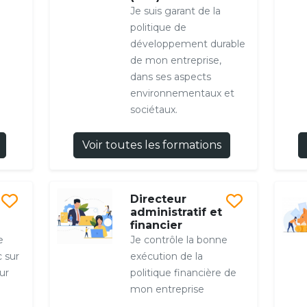
Je suis garant de la
politique de
développement durable
de mon entreprise,
dans ses aspects
environnementaux et
sociétaux.
Voir toutes les formations
Directeur
administratif et
financier
e
Je contrôle la bonne
c sur
exécution de la
ur
politique financière de
mon entreprise