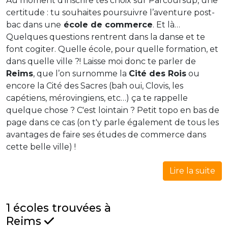
Au moment d’inscrire tes choix sur Parcoursup, une
certitude : tu souhaites poursuivre l’aventure post-
bac dans une
école de commerce
. Et là…
Quelques questions rentrent dans la danse et te
font cogiter. Quelle école, pour quelle formation, et
dans quelle ville ?! Laisse moi donc te parler de
Reims
, que l’on surnomme la
Cité des Rois
ou
encore la Cité des Sacres (bah oui, Clovis, les
capétiens, mérovingiens, etc…) ça te rappelle
quelque chose ? C'est lointain ? Petit topo en bas de
page dans ce cas (on t'y parle également de tous les
avantages de faire ses études de commerce dans
cette belle ville) !
Lire la suite
1 écoles trouvées à
Reims