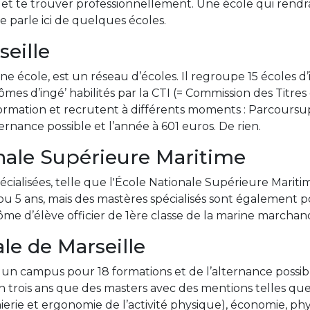
et te trouver professionnellement. Une école qui rendra 
te parle ici de quelques écoles.
eille
école, est un réseau d’écoles. Il regroupe 15 écoles d’in
mes d’ingé’ habilités par la CTI (= Commission des Titres d
rmation et recrutent à différents moments : Parcoursup, 
ternance possible et l’année à 601 euros. De rien.
onale Supérieure Maritime
écialisées, telle que l'École Nationale Supérieure Marit
ou 5 ans, mais des mastères spécialisés sont également po
plôme d’élève officier de 1ère classe de la marine marcha
ale de Marseille
 un campus pour 18 formations et de l’alternance possibl
 trois ans que des masters avec des mentions telles que
ie et ergonomie de l’activité physique), économie, phys