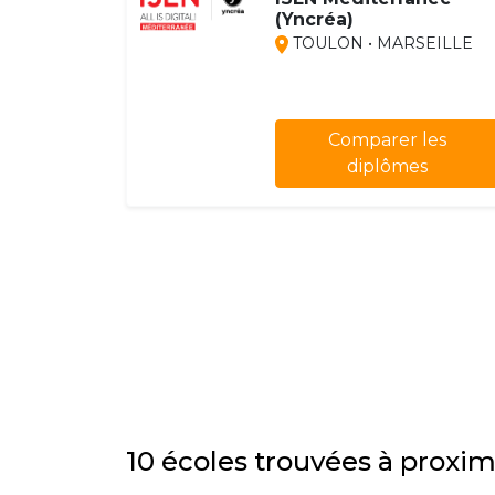
(Yncréa)
TOULON • MARSEILLE
Comparer les
diplômes
10 écoles trouvées à proxim