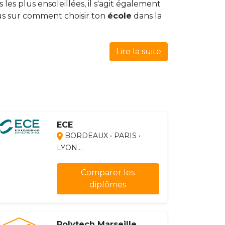
 les plus ensoleillées, il s'agit également
plus sur comment choisir ton
école
dans la
Lire la suite
ECE
BORDEAUX • PARIS •
LYON...
Comparer les
diplômes
Polytech Marseille