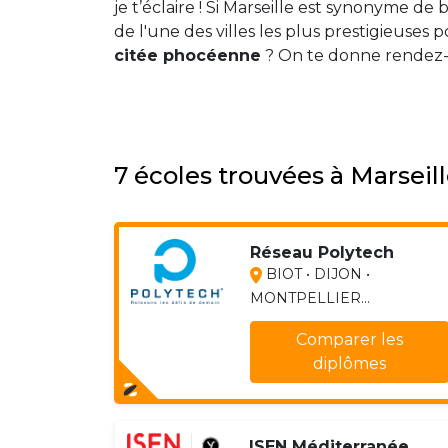
je t’éclaire ! Si Marseille est synonyme de 
de l'une des villes les plus prestigieuses
citée phocéenne
? On te donne rendez-v
7 écoles trouvées à Marseil
Réseau Polytech
BIOT • DIJON •
MONTPELLIER...
Comparer les
diplômes
ISEN Méditerranée