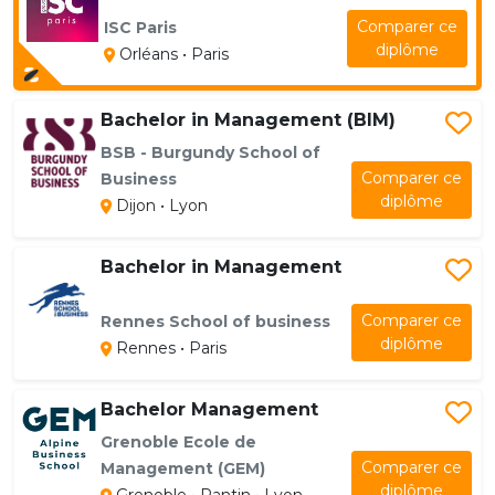
Comparer ce
ISC Paris
diplôme
Orléans • Paris
Bachelor in Management (BIM)
BSB - Burgundy School of
Comparer ce
Business
diplôme
Dijon • Lyon
Bachelor in Management
Comparer ce
Rennes School of business
diplôme
Rennes • Paris
Bachelor Management
Grenoble Ecole de
Comparer ce
Management (GEM)
diplôme