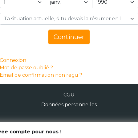
Ta situation actuelle, si tu devais la résumer en 1 mot… *
Continuer
Connexion
Mot de passe oublié ?
Email de confirmation non reçu ?
CGU
Données personnelles
© Génération Zébrée 2026
ivée compte pour nous !