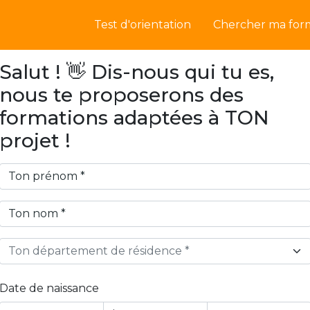
Test d'orientation
Chercher ma for
Salut ! 👋 Dis-nous qui tu es,
nous te proposerons des
formations adaptées à TON
projet !
Ton département de résidence *
Date de naissance
Year
Month
Day